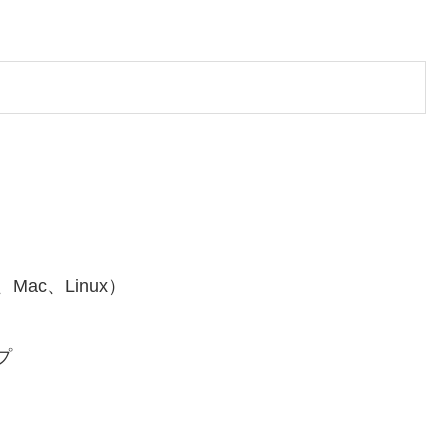
ac、Linux）
プ