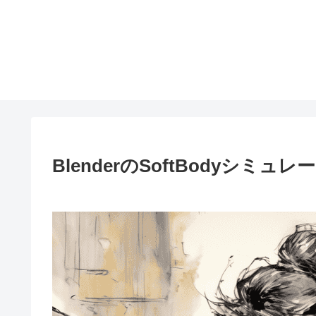
BlenderのSoftBodyシ