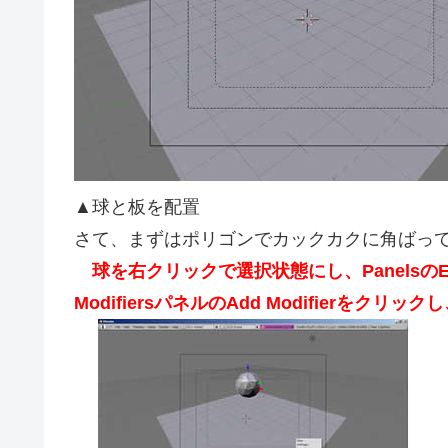
▲球と板を配置
さて、まずはポリゴンでカックカクに角ばっ
球を右クリックで選択状態にし、PanelsのEdi
ModifiersパネルのAdd Modifierをクリック