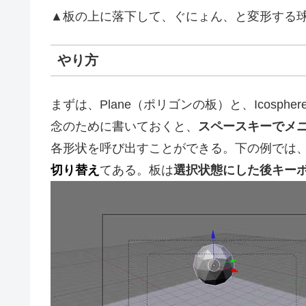
▲板の上に落下して、ぐにょん、と変形する
やり方
まずは、Plane（ポリゴンの板）と、Icosp
念のために書いておくと、
スペースキーでメニュー
各形状を呼び出すことができる。下の例では
切り替え
てある。板は
選択状態にした後キー