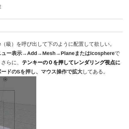
球
here（級）を呼び出して下のように配置して欲しい。
表示→Add→Mesh→PlaneまたはIcosphere
で
、さらに、
テンキーの０を押してレンダリング視点に
ボードのSを押し、マウス操作で拡大
してある。